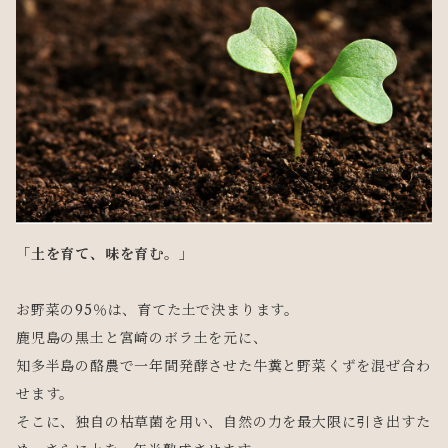
「土を育て、味を育む。」
お野菜の95％は、育てた土で決まります。
鹿児島の黒土と宮崎のボラ土を元に、
知多半島の酪農で一年間発酵させた牛糞と野菜くずを混ぜ合わ
せます。
そこに、独自の枯草菌を用い、自然の力を最大限に引き出すた